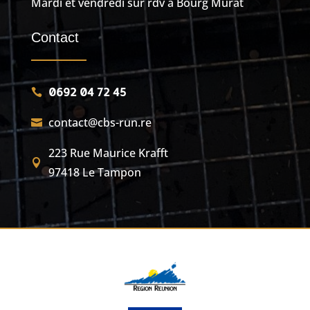
Mardi et vendredi sur rdv à Bourg Murat
Contact
0692 04 72 45

contact@cbs-run.re

223 Rue Maurice Krafft

97418 Le Tampon